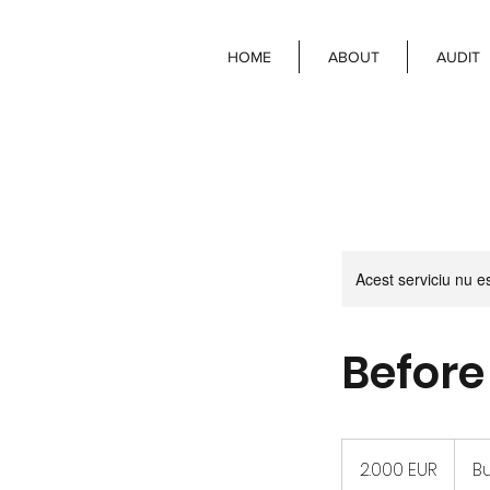
HOME
ABOUT
AUDIT
Acest serviciu nu e
Before
2.000
de
2.000 EUR
B
euro