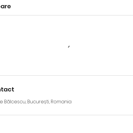
oare
ntact
ae Bălcescu, București, Romania